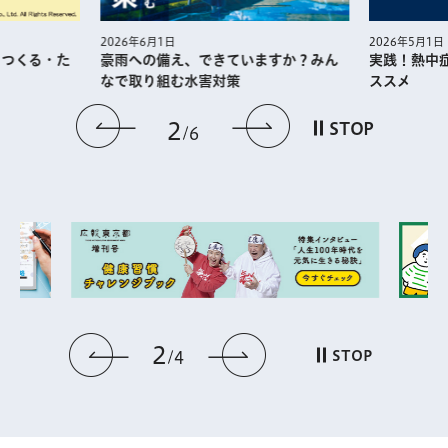
2026年5月1日
2026年6月1日
・つくる・た
実践！熱中
豪雨への備え、できていますか？みん
ススメ
なで取り組む水害対策
前のスライドを表示
次のスライドを
2
STOP
6
2
前のスライドを表示
次のスライドを表
STOP
4