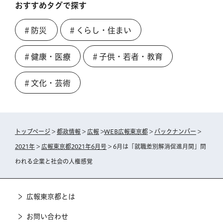
おすすめタグで探す
＃防災
＃くらし・住まい
＃健康・医療
＃子供・若者・教育
＃文化・芸術
トップページ
>
都政情報
>
広報
>
WEB広報東京都
>
バックナンバー
>
2021年
>
広報東京都2021年6月号
> 6月は「就職差別解消促進月間」問
われる企業と社会の人権感覚
広報東京都とは
お問い合わせ