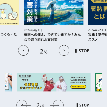
2026年5月1日
2026年
実践！熱中症予防に役⽴つ暑熱順化の
江戸東
ていますか？みん
ススメ
ン 見
策
前のスライドを表示
次のスライドを
3
STOP
6
3
前のスライドを表示
次のスライドを表
STOP
4