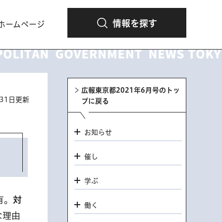
情報を探す
ホームページ
広報東京都2021年6月号のトッ
月31日更新
プに戻る
お知らせ
催し
学ぶ
有。
対
働く
な理由