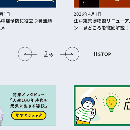
5月1日
2026年4月1日
熱中症予防に役⽴つ暑熱順
江戸東京博物館リニューア
スメ
ン 見どころを徹底解説！
2
前のスライドを表示
次のスライドを
STOP
6