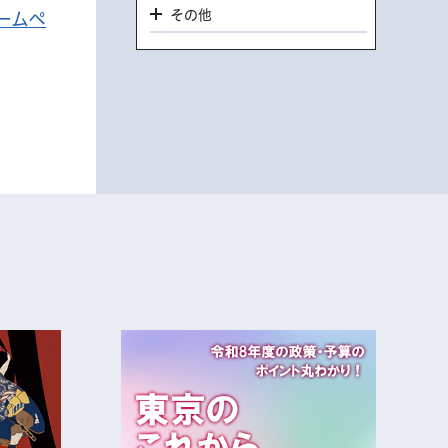
その他
ームペ