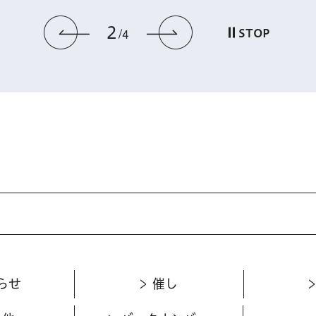
2
前のスライドを表示
次のスライドを
STOP
4
らせ
催し