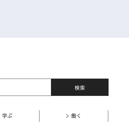
表示
学ぶ
働く