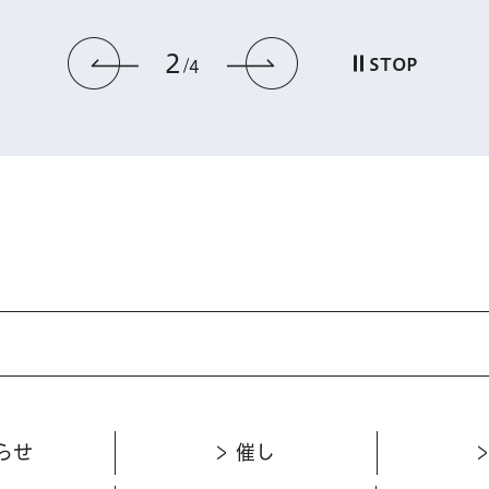
2
前のスライドを表示
次のスライドを
STOP
4
らせ
催し