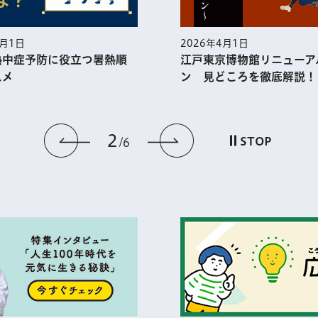
5月1日
2026年4月1日
熱中症予防に役⽴つ暑熱順
江戸東京博物館リニューア
スメ
ン 見どころを徹底解説！
2
前のスライドを表示
次のスライドを
STOP
6