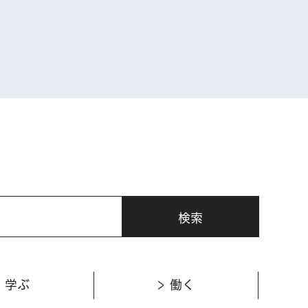
表示
学ぶ
働く