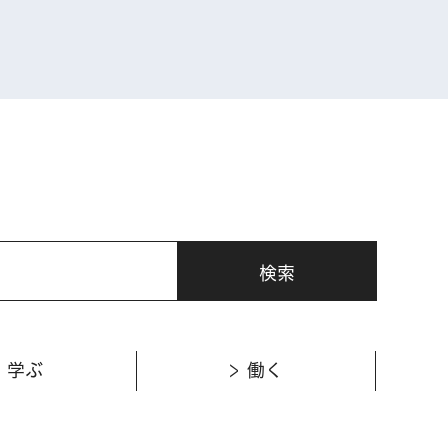
表示
学ぶ
働く