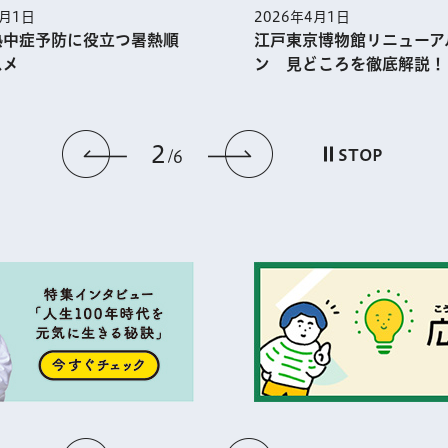
5月1日
2026年4月1日
熱中症予防に役⽴つ暑熱順
江戸東京博物館リニューア
スメ
ン 見どころを徹底解説！
2
前のスライドを表示
次のスライドを
STOP
6