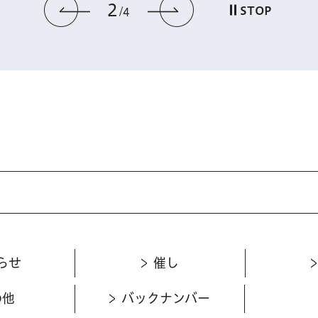
2
前のスライドを表示
次のスライドを
STOP
4
らせ
催し
の他
バックナンバー