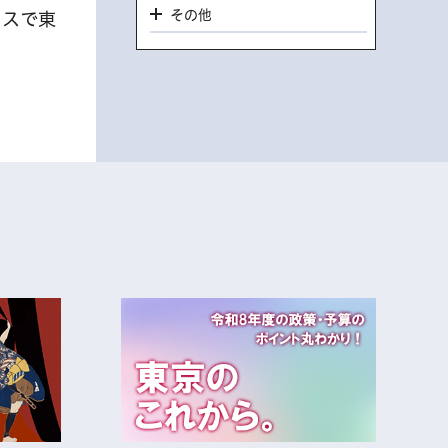
その他
クスで東