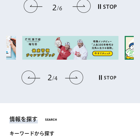
前のスライドを表示
次のスライドを
2
STOP
6
2
前のスライドを表示
次のスライドを表
STOP
4
情報を探す
キーワードから探す