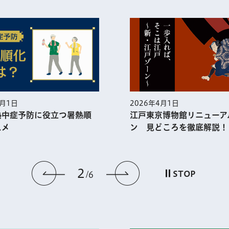
5月1日
2026年4月1日
熱中症予防に役⽴つ暑熱順
江戸東京博物館リニューア
スメ
ン 見どころを徹底解説！
2
前のスライドを表示
次のスライドを
STOP
6