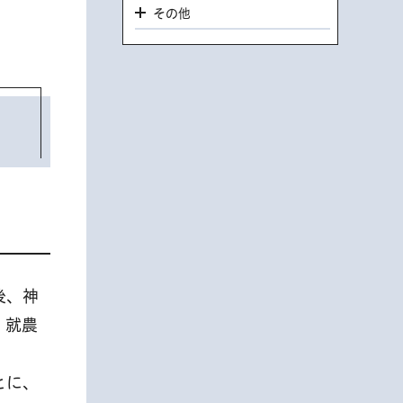
その他
後、神
、就農
とに、