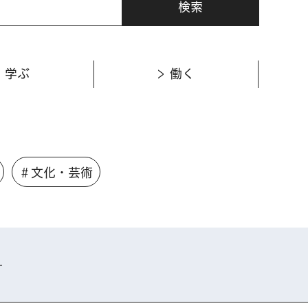
学ぶ
働く
＃文化・芸術
す