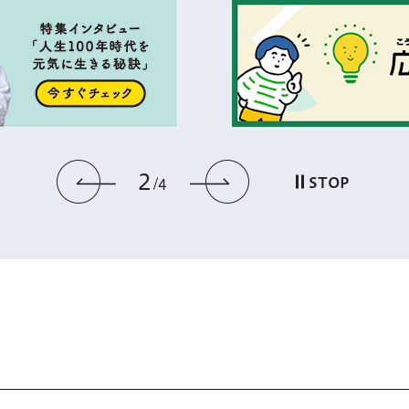
2
前のスライドを表示
次のスライドを
STOP
4