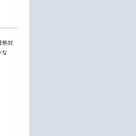
暑熱対
りな