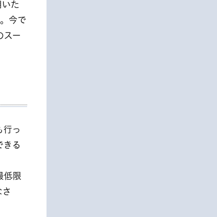
用いた
た。今で
のスー
も行っ
できる
最低限
なさ