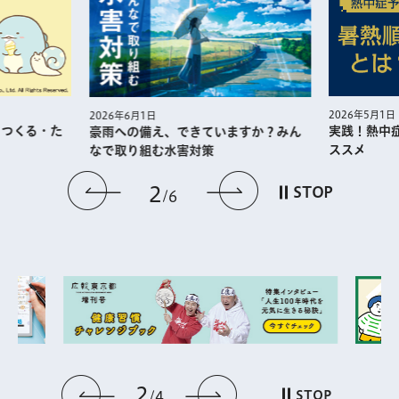
2026年5月1日
2026年6月1日
・つくる・た
実践！熱中
豪雨への備え、できていますか？みん
ススメ
なで取り組む水害対策
前のスライドを表示
次のスライドを
2
STOP
6
2
前のスライドを表示
次のスライドを表
STOP
4