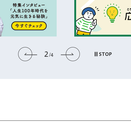
3
前のスライドを表示
次のスライドを
STOP
4