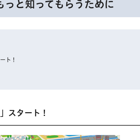
もっと知ってもらうために
ート！
！
」スタート！