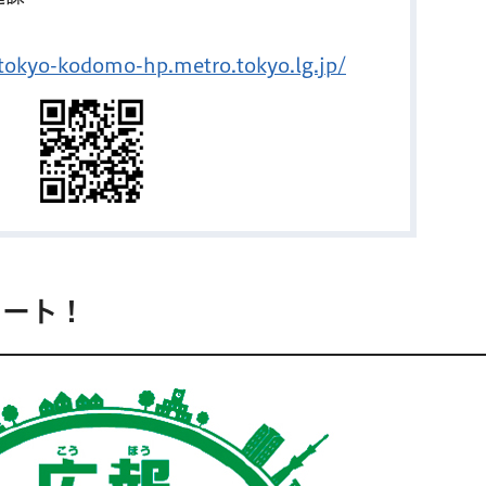
/tokyo-kodomo-hp.metro.tokyo.lg.jp/
タート！