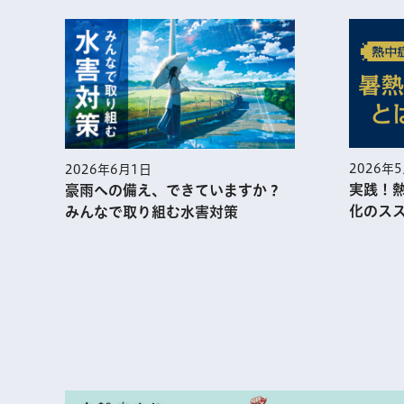
2026年5月1日
2026
実践！熱中症予防に役⽴つ暑熱順
江戸東
？
化のススメ
ン 見