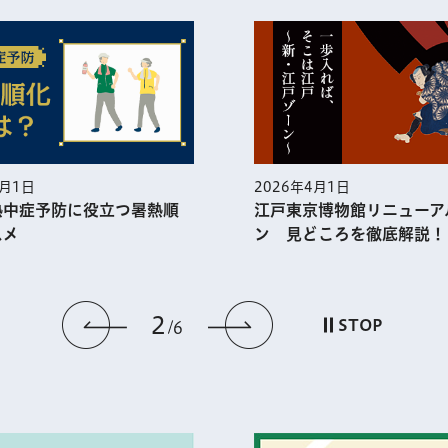
年4月1日
2026年3月1日
京博物館リニューアルオープ
一人ひとりが幸せを実
どころを徹底解説！
世界で一番の都市・東京
3
前のスライドを表示
次のスライドを
STOP
6