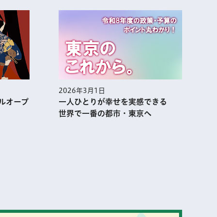
2026年2月1日
感できる
集まれ！あふれる熱気 アニメ都
へ
市・TOKYOの今を大解剖!!
表示