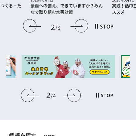
2026年5月1日
2026年6月1日
・つくる・た
実践！熱中
豪雨への備え、できていますか？みん
ススメ
なで取り組む水害対策
前のスライドを表示
次のスライドを
2
STOP
6
2
前のスライドを表示
次のスライドを表
STOP
4
情報を探す