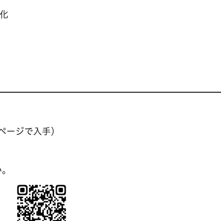
化
ページで入手）
い。