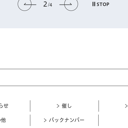
2
前のスライドを表示
次のスライドを
STOP
4
らせ
催し
の他
バックナンバー