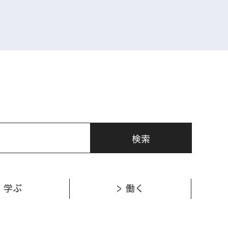
表示
学ぶ
働く