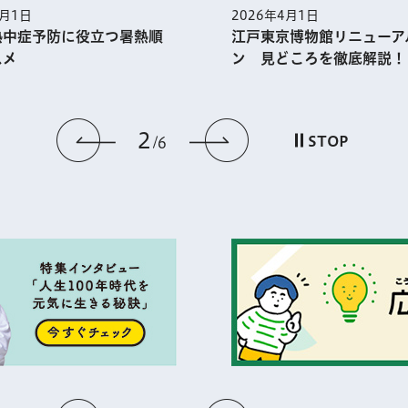
5月1日
2026年4月1日
熱中症予防に役⽴つ暑熱順
江戸東京博物館リニューア
スメ
ン 見どころを徹底解説！
2
前のスライドを表示
次のスライドを
STOP
6