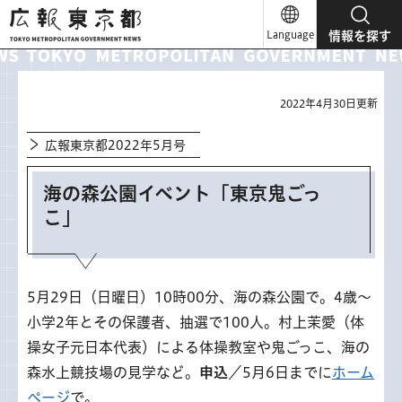
広報東京都
Language
情報を探す
2022年4月30日更新
広報東京都2022年5月号
海の森公園イベント「東京鬼ごっ
こ」
5月29日（日曜日）10時00分、海の森公園で。4歳～
小学2年とその保護者、抽選で100人。村上茉愛（体
操女子元日本代表）による体操教室や鬼ごっこ、海の
森水上競技場の見学など。
申込
／5月6日までに
ホーム
ページ
で。