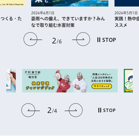
2026年5月1日
2026年6月1日
・つくる・た
実践！熱中
豪雨への備え、できていますか？みん
ススメ
なで取り組む水害対策
前のスライドを表示
次のスライドを
2
STOP
6
2
前のスライドを表示
次のスライドを表
STOP
4