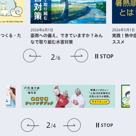
2026年5月1日
2026年6月1日
・つくる・た
実践！熱中
豪雨への備え、できていますか？みん
ススメ
なで取り組む水害対策
前のスライドを表示
次のスライドを
2
STOP
6
2
前のスライドを表示
次のスライドを表
STOP
4