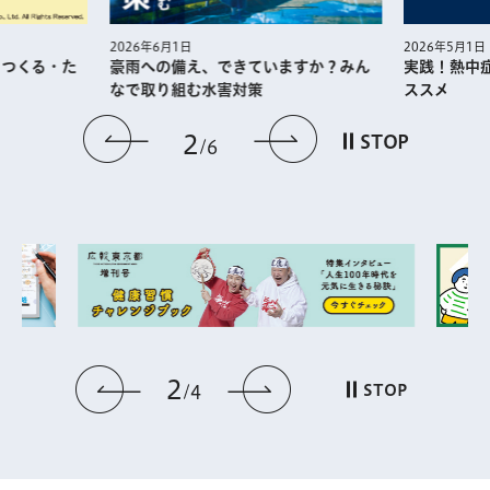
2026年5月1日
2026年6月1日
・つくる・た
実践！熱中
豪雨への備え、できていますか？みん
ススメ
なで取り組む水害対策
前のスライドを表示
次のスライドを
2
STOP
6
2
前のスライドを表示
次のスライドを表
STOP
4