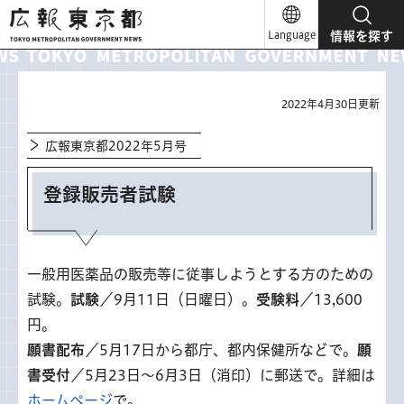
広報東京都
Language
情報を探す
2022年4月30日更新
広報東京都2022年5月号
登録販売者試験
一般用医薬品の販売等に従事しようとする方のための
試験。
試験
／9月11日（日曜日）。
受験料
／13,600
円。
願書配布
／5月17日から都庁、都内保健所などで。
願
書受付
／5月23日～6月3日（消印）に郵送で。詳細は
ホームページ
で。