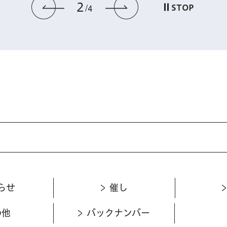
2
前のスライドを表示
次のスライドを
STOP
4
らせ
催し
の他
バックナンバー