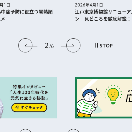
5月1日
2026年4月1日
熱中症予防に役⽴つ暑熱順
江戸東京博物館リニューア
スメ
ン 見どころを徹底解説！
2
前のスライドを表示
次のスライドを
STOP
6