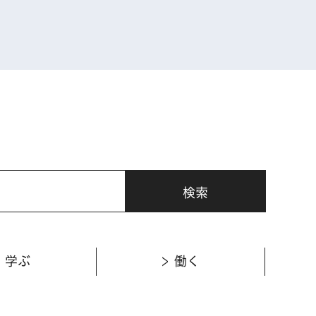
表示
学ぶ
働く