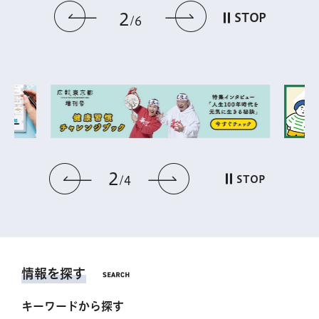
前のスライドを表示
次のスライドを
2
STOP
6
2
前のスライドを表示
次のスライドを表
STOP
4
情報を探す
キーワードから探す