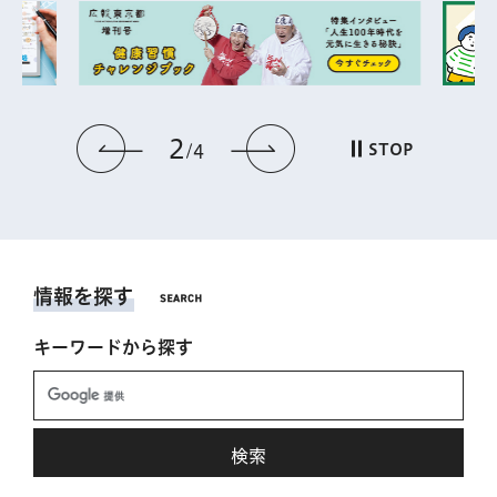
2
前のスライドを表示
次のスライドを表
STOP
4
情報を探す
キーワードから探す