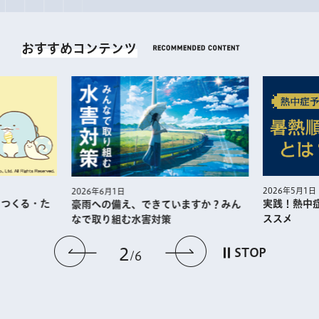
おすすめコンテンツ
2026年5月1日
2026年6月1日
・つくる・た
実践！熱中
豪雨への備え、できていますか？みん
ススメ
なで取り組む水害対策
前のスライドを表示
次のスライドを
2
STOP
6