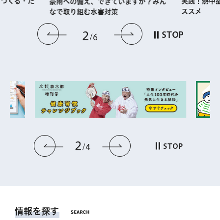
・つくる・た
実践！熱中
豪雨への備え、できていますか？みん
ススメ
なで取り組む水害対策
前のスライドを表示
次のスライドを
2
STOP
6
2
前のスライドを表示
次のスライドを表
STOP
4
情報を探す