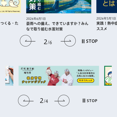
2026年5月1日
2026年6月1日
・た
実践！熱中症予防に
豪雨への備え、できていますか？みん
ススメ
なで取り組む水害対策
前のスライドを表示
次のスライドを
3
STOP
6
3
前のスライドを表示
次のスライドを表
STOP
4