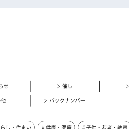
らせ
催し
の他
バックナンバー
くらし・住まい
＃健康・医療
＃子供・若者・教育