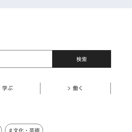
学ぶ
働く
＃文化・芸術