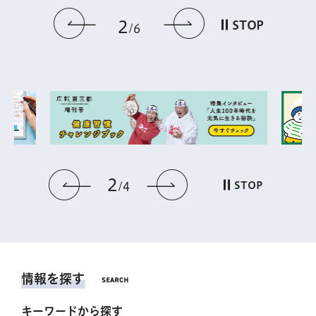
前のスライドを表示
次のスライドを
2
STOP
6
2
前のスライドを表示
次のスライドを表
STOP
4
情報を探す
キーワードから探す