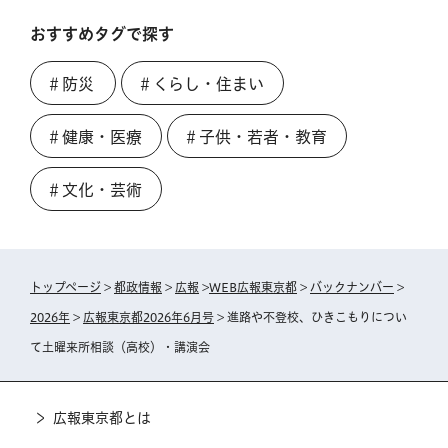
おすすめタグで探す
＃防災
＃くらし・住まい
＃健康・医療
＃子供・若者・教育
＃文化・芸術
トップページ
>
都政情報
>
広報
>
WEB広報東京都
>
バックナンバー
>
2026年
>
広報東京都2026年6月号
> 進路や不登校、ひきこもりについ
て土曜来所相談（高校）・講演会
広報東京都とは