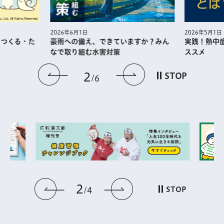
2026年5月1日
2026年6月1日
・つくる・た
実践！熱中
豪雨への備え、できていますか？みん
ススメ
なで取り組む水害対策
前のスライドを表示
次のスライドを
2
STOP
6
2
前のスライドを表示
次のスライドを表
STOP
4