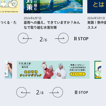
2026年5月1日
2026年6月1日
・つくる・た
実践！熱中
豪雨への備え、できていますか？みん
ススメ
なで取り組む水害対策
前のスライドを表示
次のスライドを
2
STOP
6
2
前のスライドを表示
次のスライドを表
STOP
4