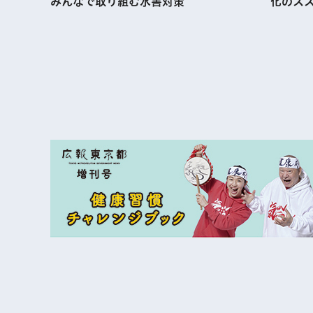
化のススメ
む水害対策