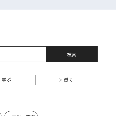
学ぶ
働く