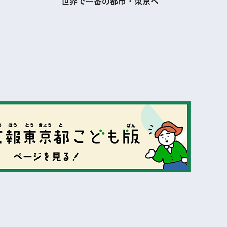
番の都市・東京へ
市・TOKYOの今を大解剖!
表示
表示