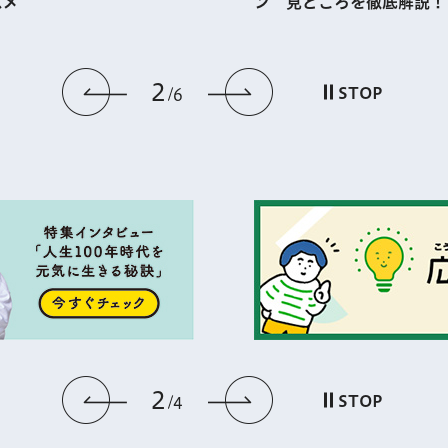
ン 見どころを徹底解説！
世界で一
3
前のスライドを表示
次のスライドを
STOP
6
3
前のスライドを表示
次のスライドを
STOP
4