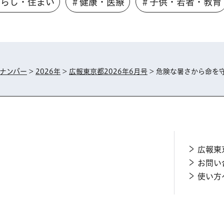
くらし・住まい
＃健康・医療
＃子供・若者・教育
ナンバー
>
2026年
>
広報東京都2026年6月号
> 危険な暑さから命を
広報東
お問い
使い方