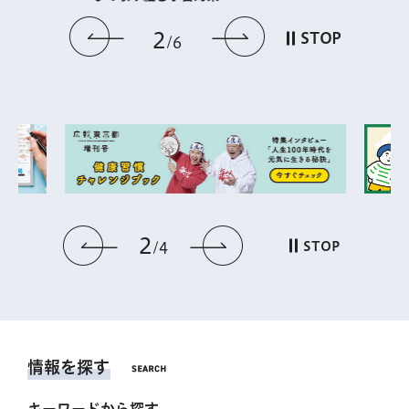
前のスライドを表示
次のスライドを
2
STOP
6
2
前のスライドを表示
次のスライドを表
STOP
4
情報を探す
キーワードから探す