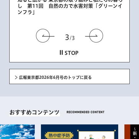
し 第11回 自然の力で水害対策「グリーンイ
組む
ンフラ」
前のスライドを表示
次のスラ
3
3
STOP
広報東京都2026年6月号のトップに戻る
おすすめコンテンツ