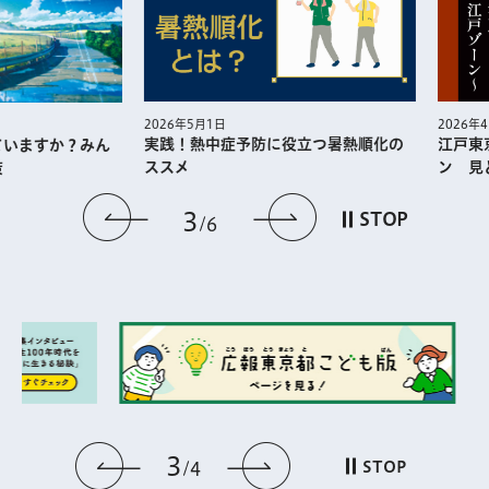
2026年5月1日
2026年4月1日
実践！熱中症予防に役⽴つ暑熱順化の
江戸東京博
すか？みん
ススメ
ン 見どこ
前のスライドを表示
次のスライドを
3
STOP
6
3
前のスライドを表示
次のスライドを表
STOP
4