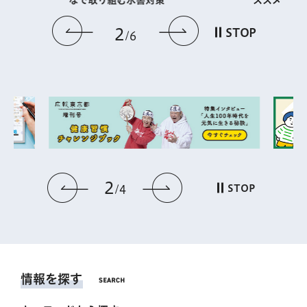
なで取り組む水害対策
前のスライドを表示
次のスライドを
2
STOP
6
2
前のスライドを表示
次のスライドを表
STOP
4
情報を探す