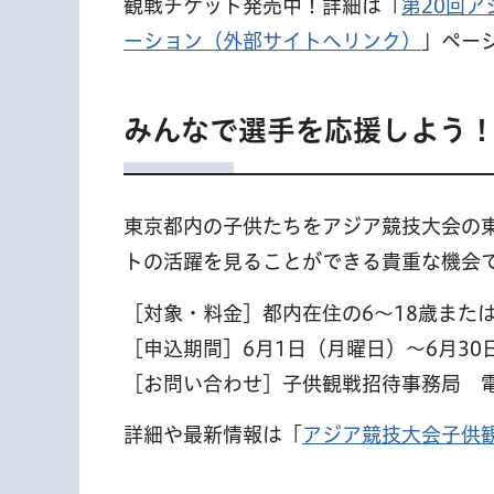
観戦チケット発売中！詳細は「
第20回ア
ーション（外部サイトへリンク）
」ペー
みんなで選手を応援しよう
東京都内の子供たちをアジア競技大会の
トの活躍を見ることができる貴重な機会
［対象・料金］都内在住の6～18歳または
［申込期間］6月1日（月曜日）～6月3
［お問い合わせ］子供観戦招待事務局 電話 0
詳細や最新情報は「
アジア競技大会子供