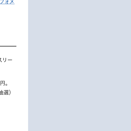
ンフォメ
スリー
0円。
抽選）