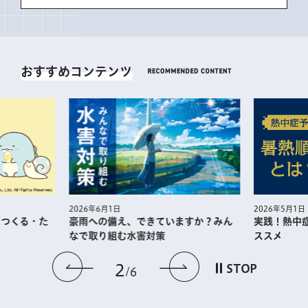
おすすめコンテンツ
2026年5月1日
2026年6月1日
・つくる・た
実践！熱中
豪雨への備え、できていますか？みん
ススメ
なで取り組む水害対策
前のスライドを表示
次のスライドを
2
STOP
6