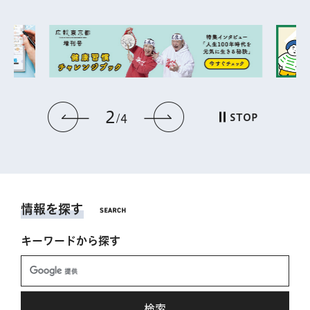
2
前のスライドを表示
次のスライドを表
STOP
4
情報を探す
キーワードから探す