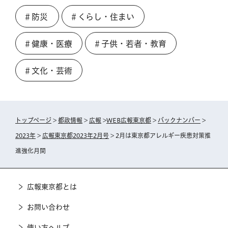
＃防災
＃くらし・住まい
＃健康・医療
＃子供・若者・教育
＃文化・芸術
トップページ
>
都政情報
>
広報
>
WEB広報東京都
>
バックナンバー
>
2023年
>
広報東京都2023年2月号
> 2月は東京都アレルギー疾患対策推
進強化月間
広報東京都とは
お問い合わせ
使い方ヘルプ