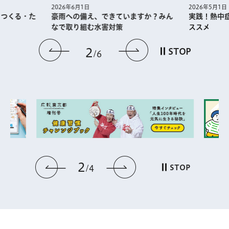
2026年5月1日
2026年6月1日
・つくる・た
実践！熱中
豪雨への備え、できていますか？みん
ススメ
なで取り組む水害対策
前のスライドを表示
次のスライドを
2
STOP
6
2
前のスライドを表示
次のスライドを表
STOP
4