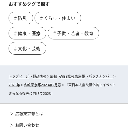
おすすめタグで探す
＃防災
＃くらし・住まい
＃健康・医療
＃子供・若者・教育
＃文化・芸術
トップページ
>
都政情報
>
広報
>
WEB広報東京都
>
バックナンバー
>
2023年
>
広報東京都2023年2月号
> 「東日本大震災風化防止イベント
さらなる復興に向けて2023」
広報東京都とは
お問い合わせ