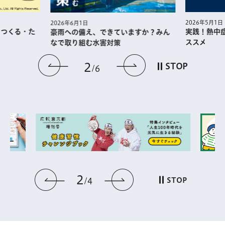
2026年5月1日
2026年6月1日
・つくる・た
実践！熱中
豪雨への備え、できていますか？みん
ススメ
なで取り組む水害対策
前のスライドを表示
次のスライドを
2
STOP
6
2
前のスライドを表示
次のスライドを表
STOP
4