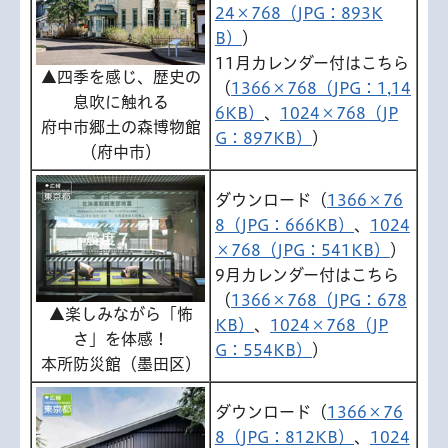
24×768（JPG：893K
B）
）
11月カレンダー付はこちら
▲四季を感じ、歴史の
（
1366×768（JPG：1,14
息吹に触れる
6KB）
、
1024×768（JP
府中市郷土の森博物館
G：897KB）
）
（府中市）
ダウンロード（
1366×76
8（JPG：666KB）
、
1024
×768（JPG：541KB）
）
9月カレンダー付はこちら
（
1366×768（JPG：678
▲楽しみながら「怖
KB）
、
1024×768（JP
さ」を体感！
G：554KB）
）
本所防災館（墨田区）
ダウンロード（
1366×76
8（JPG：812KB）
、
1024