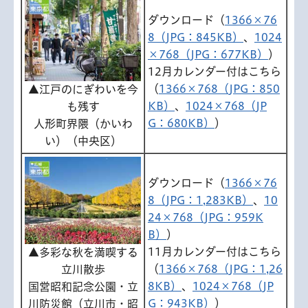
ダウンロード（
1366×76
8（JPG：845KB）
、
1024
×768（JPG：677KB）
）
12月カレンダー付はこちら
（
1366×768（JPG：850
▲江戸のにぎわいを今
KB）
、
1024×768（JP
も残す
G：680KB）
）
人形町界隈（かいわ
い）（中央区）
ダウンロード（
1366×76
8（JPG：1,283KB）
、
10
24×768（JPG：959K
B）
）
11月カレンダー付はこちら
▲多彩な秋を満喫する
（
1366×768（JPG：1,26
立川散歩
8KB）
、
1024×768（JP
国営昭和記念公園・立
G：943KB）
）
川防災館（立川市・昭