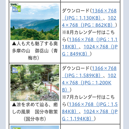
ダウンロード(
1366×768
（JPG：1,130KB）
、
102
4×768（JPG：862KB）
)
※8月カレンダー付はこち
ら(
1366×768（JPG：1,1
▲人も犬も魅了する奥
18KB）
、
1024×768（JP
多摩の山 御岳山（青
G：849KB）
)
梅市）
ダウンロード(
1366×768
（JPG：1,589KB）
、
102
4×768（JPG：1,200K
B）
)
※7月カレンダー付はこち
ら(
1366×768（JPG：1,5
▲涼を求めて辿る、癒
84KB）
、
1024×768（JP
しの風景 国分寺散策
G：1,194KB）
)
（国分寺市）