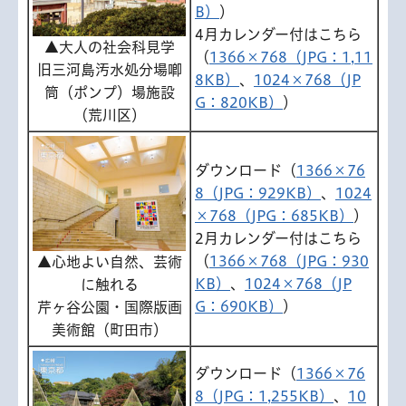
B）
）
4月カレンダー付はこちら
▲大人の社会科見学
（
1366×768（JPG：1,11
旧三河島汚水処分場喞
8KB）
、
1024×768（JP
筒（ポンプ）場施設
G：820KB）
）
（荒川区）
ダウンロード（
1366×76
8（JPG：929KB）
、
1024
×768（JPG：685KB）
）
2月カレンダー付はこちら
（
1366×768（JPG：930
▲心地よい自然、芸術
KB）
、
1024×768（JP
に触れる
G：690KB）
）
芹ヶ谷公園・国際版画
美術館（町田市）
ダウンロード（
1366×76
8（JPG：1,255KB）
、
10