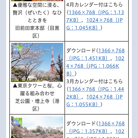
4月カレンダー付はこちら
▲優雅な空間に浸る、
(
1366×768（JPG：1,13
贅沢（ぜいたく）なひ
7KB）
、
1024×768（JP
とときを
G：1,045KB）
)
旧前田家本邸（目黒
区）
ダウンロード(
1366×768
（JPG：1,451KB）
、
102
4×768（JPG：1,066K
B）
)
3月カレンダー付はこちら
▲東京タワーと桜、心
(
1366×768（JPG：1,44
躍る組み合わせ
2KB）
、
1024×768（JP
芝公園・増上寺（港
G：1,055KB）
)
区）
ダウンロード(
1366×768
（JPG：1,357KB）
、
102