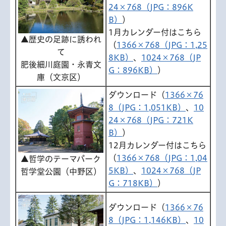
24×768（JPG：896K
B）
）
1月カレンダー付はこちら
▲歴史の足跡に誘われ
（
1366×768（JPG：1,25
て
8KB）
、
1024×768（JP
肥後細川庭園・永青文
G：896KB）
）
庫（文京区）
ダウンロード（
1366×76
8（JPG：1,051KB）
、
10
24×768（JPG：721K
B）
）
12月カレンダー付はこちら
（
1366×768（JPG：1,04
▲哲学のテーマパーク
5KB）
、
1024×768（JP
哲学堂公園（中野区）
G：718KB）
）
ダウンロード（
1366×76
8（JPG：1,146KB）
、
10