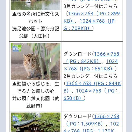
3月カレンダー付はこちら
（
1366×768（JPG：899
▲桜の名所に新文化ス
KB）
、
1024×768（JP
ポット
G：709KB）
）
洗足池公園・勝海舟記
念館（大田区）
ダウンロード(
1366×768
（JPG：842KB）
、
1024
×768（JPG：651KB）
)
2月カレンダー付はこちら
(
1366×768（JPG：844K
▲動物から感じる、生
B）
、
1024×768（JPG：
きる力と癒しの心
650KB）
)
井の頭自然文化園（武
蔵野市）
ダウンロード(
1366×768
（JPG：1,509KB）
、
102
4×768（JPG：1,170K