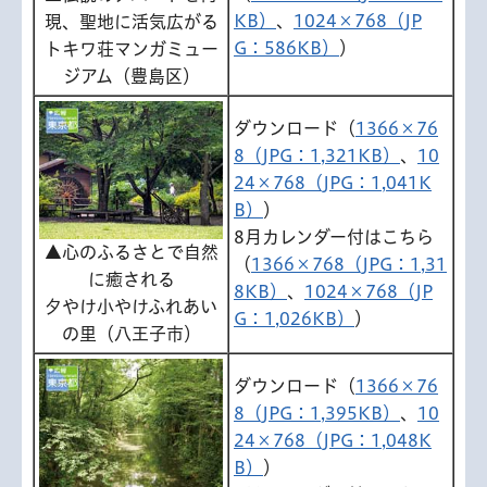
KB）
、
1024×768（JP
現、聖地に活気広がる
G：586KB）
）
トキワ荘マンガミュー
ジアム（豊島区）
ダウンロード（
1366×76
8（JPG：1,321KB）
、
10
24×768（JPG：1,041K
B）
）
8月カレンダー付はこちら
▲心のふるさとで自然
（
1366×768（JPG：1,31
に癒される
8KB）
、
1024×768（JP
夕やけ小やけふれあい
G：1,026KB）
）
の里（八王子市）
ダウンロード（
1366×76
8（JPG：1,395KB）
、
10
24×768（JPG：1,048K
B）
）