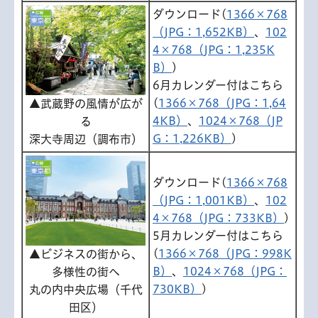
ダウンロード(
1366×768
（JPG：1,652KB）
、
102
4×768（JPG：1,235K
B）
)
6月カレンダー付はこちら
(
1366×768（JPG：1,64
▲武蔵野の風情が広が
4KB）
、
1024×768（JP
る
G：1,226KB）
)
深大寺周辺（調布市）
ダウンロード(
1366×768
（JPG：1,001KB）
、
102
4×768（JPG：733KB）
)
5月カレンダー付はこちら
(
1366×768（JPG：998K
▲ビジネスの街から、
B）
、
1024×768（JPG：
多様性の街へ
730KB）
)
丸の内中央広場（千代
田区）