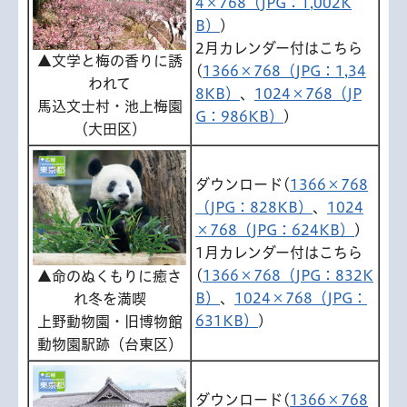
4×768（JPG：1,002K
B）
)
2月カレンダー付はこちら
▲文学と梅の香りに誘
(
1366×768（JPG：1,34
われて
8KB）
、
1024×768（JP
馬込文士村・池上梅園
G：986KB）
)
（大田区）
ダウンロード(
1366×768
（JPG：828KB）
、
1024
×768（JPG：624KB）
)
1月カレンダー付はこちら
(
1366×768（JPG：832K
▲命のぬくもりに癒さ
B）
、
1024×768（JPG：
れ冬を満喫
631KB）
)
上野動物園・旧博物館
動物園駅跡（台東区）
ダウンロード(
1366×768