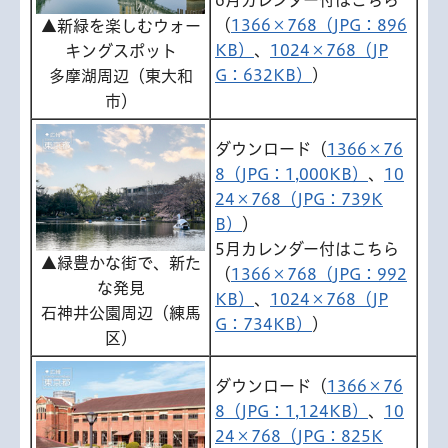
6月カレンダー付はこちら
（
1366×768（JPG：896
▲新緑を楽しむウォー
KB）
、
1024×768（JP
キングスポット
G：632KB）
）
多摩湖周辺（東大和
市）
ダウンロード（
1366×76
8（JPG：1,000KB）
、
10
24×768（JPG：739K
B）
）
5月カレンダー付はこちら
▲緑豊かな街で、新た
（
1366×768（JPG：992
な発見
KB）
、
1024×768（JP
石神井公園周辺（練馬
G：734KB）
）
区）
ダウンロード（
1366×76
8（JPG：1,124KB）
、
10
24×768（JPG：825K