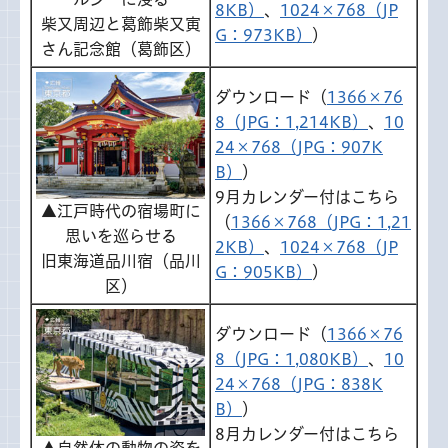
8KB）
、
1024×768（JP
柴又周辺と葛飾柴又寅
G：973KB）
）
さん記念館（葛飾区）
ダウンロード（
1366×76
8（JPG：1,214KB）
、
10
24×768（JPG：907K
B）
）
9月カレンダー付はこちら
▲江戸時代の宿場町に
（
1366×768（JPG：1,21
思いを巡らせる
2KB）
、
1024×768（JP
旧東海道品川宿（品川
G：905KB）
）
区）
ダウンロード（
1366×76
8（JPG：1,080KB）
、
10
24×768（JPG：838K
B）
）
8月カレンダー付はこちら
▲自然体の動物の姿を