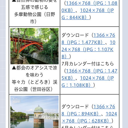
（
1366×768（JPG：1,08
五感で感じる
0KB）
、
1024×768（JP
多摩動物公園（日野
G：844KB）
）
市）
ダウンロード（
1366×76
8（JPG：1,477KB）
、
10
24×768（JPG：1,107K
B）
）
7月カレンダー付はこちら
▲都会のオアシスで涼
（
1366×768（JPG：1,47
を味わう
5KB）
、
1024×768（JP
等々力（とどろき）渓
G：1,108KB）
）
谷公園（世田谷区）
ダウンロード（
1366×76
8（JPG：894KB）
、
1024
×768（JPG：628KB）
）