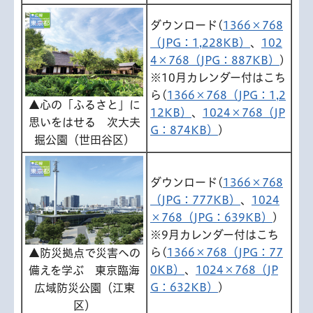
ダウンロード(
1366×768
（JPG：1,228KB）
、
102
4×768（JPG：887KB）
)
※10月カレンダー付はこち
ら(
1366×768（JPG：1,2
▲心の「ふるさと」に
12KB）
、
1024×768（JP
思いをはせる 次大夫
G：874KB）
)
掘公園（世田谷区）
ダウンロード(
1366×768
（JPG：777KB）
、
1024
×768（JPG：639KB）
)
※9月カレンダー付はこち
ら(
1366×768（JPG：77
▲防災拠点で災害への
0KB）
、
1024×768（JP
備えを学ぶ 東京臨海
G：632KB）
)
広域防災公園（江東
区）