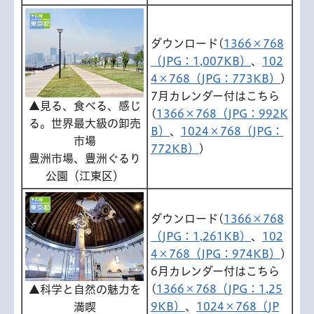
ダウンロード(
1366×768
（JPG：1,007KB）
、
102
4×768（JPG：773KB）
)
7月カレンダー付はこちら
▲見る、食べる、感じ
(
1366×768（JPG：992K
る。世界最大級の卸売
B）
、
1024×768（JPG：
市場
772KB）
)
豊洲市場、豊洲ぐるり
公園（江東区）
ダウンロード(
1366×768
（JPG：1,261KB）
、
102
4×768（JPG：974KB）
)
6月カレンダー付はこちら
(
1366×768（JPG：1,25
▲科学と自然の魅力を
9KB）
、
1024×768（JP
満喫