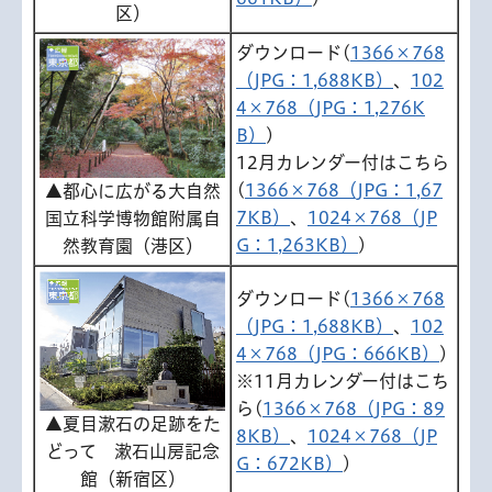
区）
ダウンロード(
1366×768
（JPG：1,688KB）
、
102
4×768（JPG：1,276K
B）
)
12月カレンダー付はこちら
(
1366×768（JPG：1,67
▲都心に広がる大自然
7KB）
、
1024×768（JP
国立科学博物館附属自
G：1,263KB）
)
然教育園（港区）
ダウンロード(
1366×768
（JPG：1,688KB）
、
102
4×768（JPG：666KB）
)
※11月カレンダー付はこち
ら(
1366×768（JPG：89
▲夏目漱石の足跡をた
8KB）
、
1024×768（JP
どって 漱石山房記念
G：672KB）
)
館（新宿区）