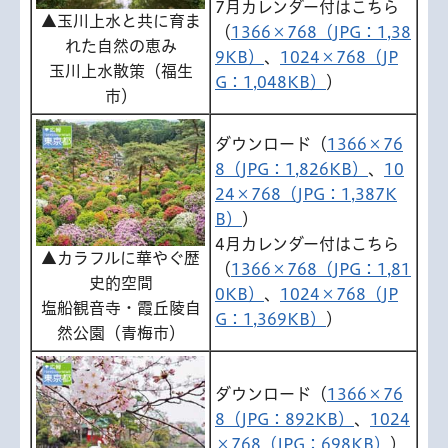
7月カレンダー付はこちら
▲玉川上水と共に育ま
（
1366×768（JPG：1,38
れた自然の恵み
9KB）
、
1024×768（JP
玉川上水散策（福生
G：1,048KB）
）
市）
ダウンロード（
1366×76
8（JPG：1,826KB）
、
10
24×768（JPG：1,387K
B）
）
4月カレンダー付はこちら
▲カラフルに華やぐ歴
（
1366×768（JPG：1,81
史的空間
0KB）
、
1024×768（JP
塩船観音寺・霞丘陵自
G：1,369KB）
）
然公園（青梅市）
ダウンロード（
1366×76
8（JPG：892KB）
、
1024
×768（JPG：698KB）
）