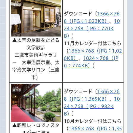
ダウンロード（
1366×76
8（JPG：1,023KB）
、
10
24×768（JPG：770K
B）
）
▲太宰の足跡をたどる
11月カレンダー付はこちら
文学散歩
（
1366×768（JPG：1,02
三鷹市美術ギャラリ
6KB）
、
1024×768（JP
ー 太宰治展示室、太
G：774KB）
）
宰治文学サロン（三鷹
市）
ダウンロード（
1366×76
8（JPG：1,369KB）
、
10
24×768（JPG：982K
B）
）
10月カレンダー付はこちら
▲昭和レトロでノスタ
（
1366×768（JPG：1,35
ルジーに浸る