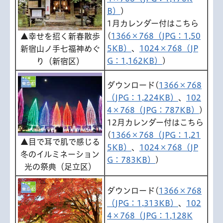
B）
)
1月カレンダー付はこちら
(
1366×768（JPG：1,50
▲幸せを招く新春散歩
5KB）
、
1024×768（JP
新宿山ノ手七福神めぐ
G：1,162KB）
)
り（新宿区）
ダウンロード(
1366×768
（JPG：1,224KB）
、
102
4×768（JPG：787KB）
)
12月カレンダー付はこちら
(
1366×768（JPG：1,21
▲目で耳で肌で感じる
5KB）
、
1024×768（JP
冬のイルミネーション
G：783KB）
)
光の祭典（足立区）
ダウンロード(
1366×768
（JPG：1,313KB）
、
102
4×768（JPG：1,128K