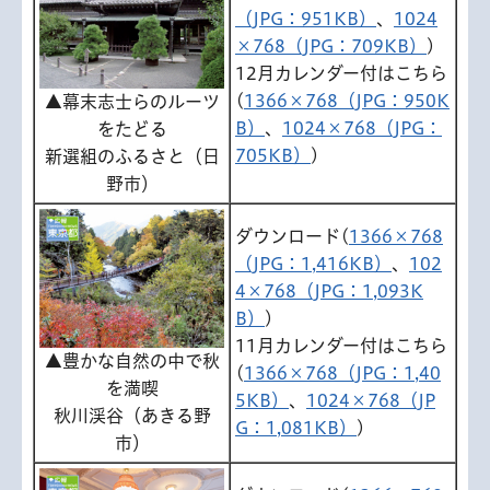
（JPG：951KB）
、
1024
×768（JPG：709KB）
)
12月カレンダー付はこちら
(
1366×768（JPG：950K
▲幕末志士らのルーツ
B）
、
1024×768（JPG：
をたどる
705KB）
)
新選組のふるさと（日
野市）
ダウンロード(
1366×768
（JPG：1,416KB）
、
102
4×768（JPG：1,093K
B）
)
11月カレンダー付はこちら
▲豊かな自然の中で秋
(
1366×768（JPG：1,40
を満喫
5KB）
、
1024×768（JP
秋川渓谷（あきる野
G：1,081KB）
)
市）