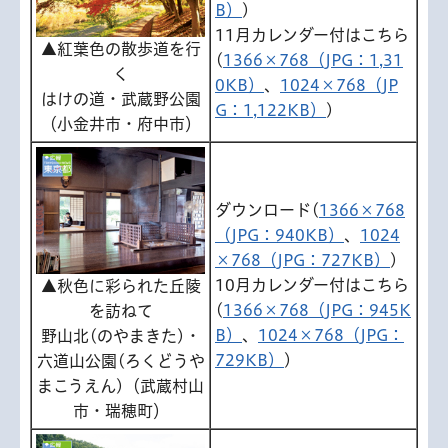
B）
)
11月カレンダー付はこちら
▲紅葉色の散歩道を行
(
1366×768（JPG：1,31
く
0KB）
、
1024×768（JP
はけの道・武蔵野公園
G：1,122KB）
)
（小金井市・府中市）
ダウンロード(
1366×768
（JPG：940KB）
、
1024
×768（JPG：727KB）
)
10月カレンダー付はこちら
▲秋色に彩られた丘陵
(
1366×768（JPG：945K
を訪ねて
B）
、
1024×768（JPG：
野山北(のやまきた)・
729KB）
)
六道山公園(ろくどうや
まこうえん)（武蔵村山
市・瑞穂町）