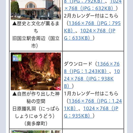
8（JPG：792KB）
、
1024
×768（JPG：632KB）
）
2月カレンダー付はこちら
（
1366×768（JPG：795
▲歴史と文化が薫るま
KB）
、
1024×768（JP
ち
G：633KB）
）
旧国立駅舎周辺（国立
市）
ダウンロード（
1366×76
8（JPG：1,243KB）
、
10
24×768（JPG：938K
B）
）
1月カレンダー付はこちら
▲自然が作り出した神
（
1366×768（JPG：1,24
秘の空間
1KB）
、
1024×768（JP
日原鍾乳洞（にっぱら
G：935KB）
）
しょうにゅうどう）
（奥多摩町）