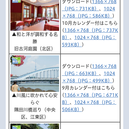
ダウンロード(
1366×768
（JPG：731KB）
、
1024
×768（JPG：586KB）
)
10月カレンダー付はこちら
(
1366×768（JPG：737K
▲和と洋が調和する名
B）
、
1024×768（JPG：
勝
593KB）
)
旧古河庭園（北区）
ダウンロード(
1366×768
（JPG：663KB）
、
1024
×768（JPG：499KB）
)
9月カレンダー付はこちら
(
1366×768（JPG：671K
▲川風に吹かれて心安
B）
、
1024×768（JPG：
らぐ
506KB）
)
隅田川橋巡り（中央
区、江東区）