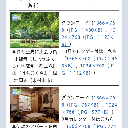
島市）
ダウンロード（
1366×76
8（JPG：1,480KB）
、
10
24×768（JPG：1,123K
B）
）
10月カレンダー付はこちら
▲緑と歴史に出会う街
（
1366×768（JPG：1,46
正福寺（しょうふく
8KB）
、
1024×768（JP
じ）地蔵堂・都立八国
G：1,112KB）
）
山（はちこくやま）緑
地周辺（東村山市）
ダウンロード（
1366×76
8（JPG：767KB）
、
1024
×768（JPG：577KB）
）
9月カレンダー付はこちら
（
1366×768（JPG：774
▲伝説のアパートを再