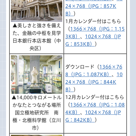
24×768（JPG：857K
B）
）
1月カレンダー付はこちら
▲美しさと強さを備え
（
1366×768（JPG：1,15
た、金融の中枢を見学
3KB）
、
1024×768（JP
日本銀行本店本館（中
G：853KB）
）
央区）
ダウンロード（
1366×76
8（JPG：1,087KB）
、
10
24×768（JPG：844K
B）
）
12月カレンダー付はこちら
▲14,000キロメートル
（
1366×768（JPG：1,08
かなたとつながる場所
4KB）
、
1024×768（JP
国立極地研究所 南
G：842KB）
）
極・北極科学館（立川
市）