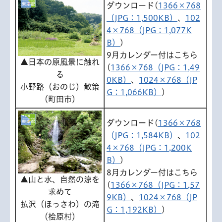
ダウンロード(
1366×768
（JPG：1,500KB）
、
102
4×768（JPG：1,077K
B）
)
9月カレンダー付はこちら
▲日本の原風景に触れ
(
1366×768（JPG：1,49
る
0KB）
、
1024×768（JP
小野路（おのじ）散策
G：1,066KB）
)
（町田市）
ダウンロード(
1366×768
（JPG：1,584KB）
、
102
4×768（JPG：1,200K
B）
)
8月カレンダー付はこちら
▲山と水、自然の涼を
(
1366×768（JPG：1,57
求めて
9KB）
、
1024×768（JP
払沢（ほっさわ）の滝
G：1,192KB）
)
（桧原村）