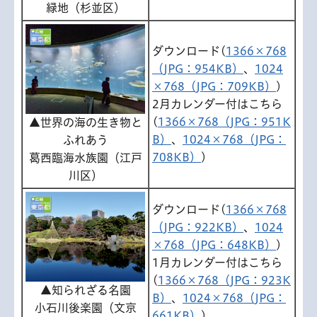
緑地（杉並区）
ダウンロード(
1366×768
（JPG：954KB）
、
1024
×768（JPG：709KB）
)
2月カレンダー付はこちら
(
1366×768（JPG：951K
▲世界の海の生き物と
B）
、
1024×768（JPG：
ふれあう
708KB）
)
葛西臨海水族園（江戸
川区）
ダウンロード(
1366×768
（JPG：922KB）
、
1024
×768（JPG：648KB）
)
1月カレンダー付はこちら
(
1366×768（JPG：923K
▲知られざる名園
B）
、
1024×768（JPG：
小石川後楽園（文京
661KB）
)