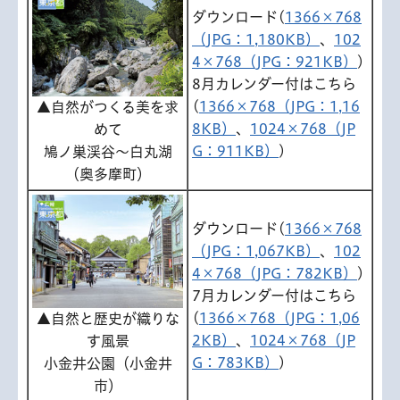
ダウンロード(
1366×768
（JPG：1,180KB）
、
102
4×768（JPG：921KB）
)
8月カレンダー付はこちら
(
1366×768（JPG：1,16
▲自然がつくる美を求
8KB）
、
1024×768（JP
めて
G：911KB）
)
鳩ノ巣渓谷～白丸湖
（奥多摩町）
ダウンロード(
1366×768
（JPG：1,067KB）
、
102
4×768（JPG：782KB）
)
7月カレンダー付はこちら
(
1366×768（JPG：1,06
▲自然と歴史が織りな
2KB）
、
1024×768（JP
す風景
G：783KB）
)
小金井公園（小金井
市）