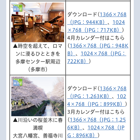
ダウンロード(
1366×768
（JPG：944KB）
、
1024
×768（JPG：717KB）
)
4月カレンダー付はこちら
(
1366×768（JPG：948K
▲時空を超えて、ロマ
B）
、
1024×768（JPG：
ンに浸るひとときを
722KB）
)
多摩センター駅周辺
（多摩市）
ダウンロード(
1366×768
（JPG：1,263KB）
、
102
4×768（JPG：899KB）
)
3月カレンダー付はこちら
(
1366×768（JPG：1,25
▲川沿いの桜並木に春
6KB）
、
1024×768（JP
満喫
G：896KB）
)
大宮八幡宮、善福寺川