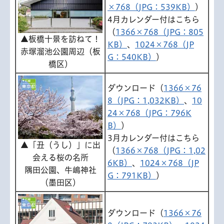
×768（JPG：539KB）
）
4月カレンダー付はこちら
（
1366×768（JPG：805
▲板橋十景を訪ねて！
KB）
、
1024×768（JP
赤塚溜池公園周辺（板
G：540KB）
）
橋区）
ダウンロード（
1366×76
8（JPG：1,032KB）
、
10
24×768（JPG：796K
B）
）
3月カレンダー付はこちら
▲「丑（うし）」に出
（
1366×768（JPG：1,02
会える桜の名所
6KB）
、
1024×768（JP
隅田公園、牛嶋神社
G：791KB）
）
（墨田区）
ダウンロード（
1366×76