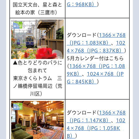
G：968KB）
)
国立天文台、星と森と
絵本の家（三鷹市）
ダウンロード(
1366×768
（JPG：1,083KB）
、
102
4×768（JPG：837KB）
)
5月カレンダー付はこちら
▲色とりどりのバラに
(
1366×768（JPG：1,08
包まれて
9KB）
、
1024×768（JP
東京さくらトラム 三
G：845KB）
)
ノ輪橋停留場周辺（荒
川区）
ダウンロード(
1366×768
（JPG：1,147KB）
、
102
4×768（JPG：1,058K
B）
)