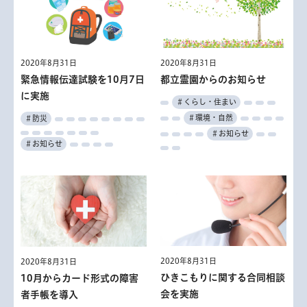
2020年8月31日
2020年8月31日
保育の仕事「就職支援研修・
東京都社会福祉事業団正規・
2020年8月31日
2020年8月31日
2020年8月31日
2020年8月31日
2020年8月31日
2020年8月31日
2020年8月31日
2020年8月31日
緊急情報伝達試験を10月7日
東京都写真美術館
産業技術高等専門学校 オー
相談会」「就職支援セミナ
9月6日～12日は救急医療週
都立霊園からのお知らせ
東京アニメアワードフェステ
性暴力被害者支援員養成研修
契約職員（福祉職）
聞こえの相談会
に実施
プンカレッジ
ー」
間 応急手当てを学びましょ
ィバル2020ノミネート作品
＃文化・芸術
＃くらし・住まい
＃くらし・住まい
＃健康・医療
＃高齢者・福祉
う
上映会
＃環境・自然
＃防災
＃子供・若者・教育
＃子供・若者・教育
＃催し
＃働く
＃催し
＃学ぶ
＃お知らせ
＃産業・仕事
＃産業・仕事
＃健康・医療
＃文化・芸術
＃お知らせ
＃働く
＃学ぶ
＃学ぶ
＃催し
2020年8月31日
2020年8月31日
2020年8月31日
2020年8月31日
ひきこもりに関する合同相談
10月からカード形式の障害
2020年8月31日
2020年8月31日
2020年8月31日
東京しごとセンター
看護職員復職支援研修「手厚
会を実施
者手帳を導入
東京水辺ライン すみだリバ
新型コロナウイルス感染拡大
職業能力開発センター等講師
くしっかり体験コース」