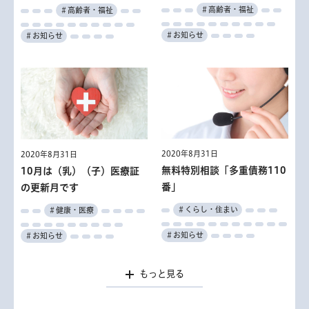
ーウォーク開通記念
に伴う水道・下水道料金の支
＃産業・仕事
＃高齢者・福祉
＃高齢者・福祉
払い猶予
＃産業・仕事
＃働く
＃産業・仕事
＃観光
＃お知らせ
＃お知らせ
＃働く
＃働く
＃催し
＃水道・下水道
＃お知らせ
2020年8月31日
2020年8月31日
2020年8月31日
2020年8月31日
無料特別相談「多重債務110
10月は（乳）（子）医療証
職業能力開発センター キャ
職業能力開発センター 11
番」
の更新月です
2020年8月31日
2020年8月31日
リアアップ講習9月受付分
月入校生
都立看護専門学校入学試験
東京都写真美術館
＃くらし・住まい
＃健康・医療
＃産業・仕事
＃産業・仕事
＃子供・若者・教育
＃文化・芸術
＃お知らせ
＃お知らせ
＃働く
＃働く
＃その他
＃催し
もっと見る
もっと見る
もっと見る