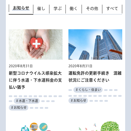
お知らせ
催し
学ぶ
働く
その他
すべて
2020年8月31日
2020年8月31日
2020年8月31日
2020年8月31日
2020年8月31日
2020年8月31日
2020年8月31日
2020年8月31日
2020年8月31日
2020年8月31日
2020年8月31日
2020年8月31日
新型コロナウイルス感染拡大
トーキョーアーツアンドスペ
9月6日～12日は救急医療週
看護職就職相談会「ふれあい
都立看護専門学校入学試験
トーキョーアーツアンドスペ
運転免許の更新手続き 混雑
聞こえの相談会
多摩消費生活センター 知っ
職業能力開発センター等講師
東京都児童福祉審議会公募委
看護職就職相談会「ふれあい
に伴う水道・下水道料金の支
ース本郷「デイジーチェー
間 応急手当てを学びましょ
ナースバンク」
ース本郷「デイジーチェー
状況にご注意ください
てトクする暮らしの連続講座
員
ナースバンク」
＃子供・若者・教育
＃健康・医療
払い猶予
ン」展Part2
う
ン」展Part2
＃産業・仕事
＃くらし・住まい
＃くらし・住まい
＃高齢者・福祉
＃その他
＃催し
＃働く
＃産業・仕事
＃産業・仕事
＃健康・医療
＃文化・芸術
＃文化・芸術
＃働く
＃お知らせ
＃行財政
＃働く
＃学ぶ
＃その他
＃水道・下水道
＃お知らせ
＃催し
＃催し
＃学ぶ