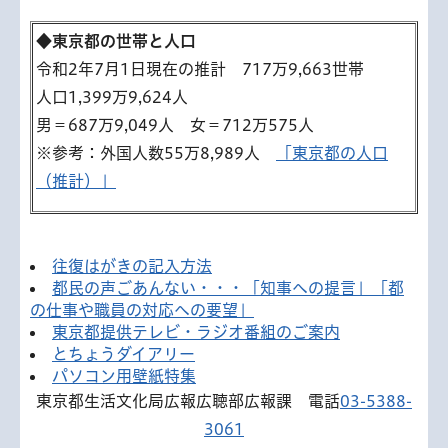
◆東京都の世帯と人口
令和2年7月1日現在の推計 717万9,663世帯
人口1,399万9,624人
男＝687万9,049人 女＝712万575人
※参考：外国人数55万8,989人
「東京都の人口
（推計）」
往復はがきの記入方法
都民の声ごあんない・・・「知事への提言」「都
の仕事や職員の対応への要望」
東京都提供テレビ・ラジオ番組のご案内
とちょうダイアリー
パソコン用壁紙特集
東京都生活文化局広報広聴部広報課 電話
03-5388-
3061