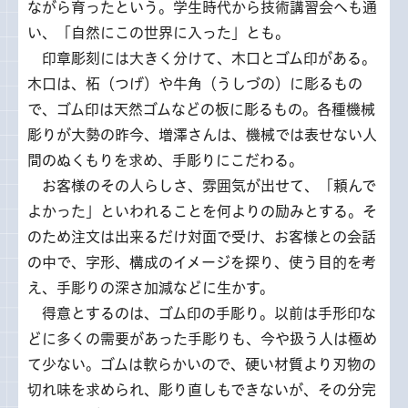
ながら育ったという。学生時代から技術講習会へも通
い、「自然にこの世界に入った」とも。
印
章彫刻には大きく分けて、木口とゴム印がある。
木口は、柘（つげ）や牛角（うしづの）に彫るもの
で、ゴム印は天然ゴムなどの板に彫るもの。各種機械
彫りが大勢の昨今、増澤さんは、機械では表せない人
間のぬくもりを求め、手彫りにこだわる。
お
客様のその人らしさ、雰囲気が出せて、「頼んで
よかった」といわれることを何よりの励みとする。そ
のため注文は出来るだけ対面で受け、お客様との会話
の中で、字形、構成のイメージを探り、使う目的を考
え、手彫りの深さ加減などに生かす。
得
意とするのは、ゴム印の手彫り。以前は手形印な
どに多くの需要があった手彫りも、今や扱う人は極め
て少ない。ゴムは軟らかいので、硬い材質より刃物の
切れ味を求められ、彫り直しもできないが、その分完