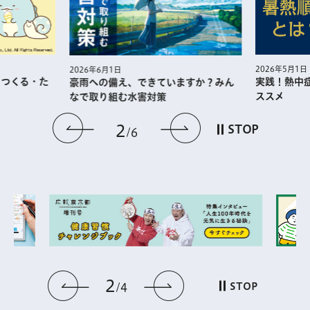
2026年5月1日
2026年6月1日
・つくる・た
実践！熱中
豪雨への備え、できていますか？みん
ススメ
なで取り組む水害対策
前のスライドを表示
次のスライドを
2
STOP
6
2
前のスライドを表示
次のスライドを表
STOP
4