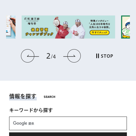
2
前のスライドを表示
次のスライドを表
STOP
4
情報を探す
キーワードから探す