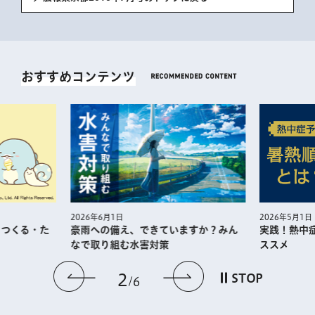
おすすめコンテンツ
2026年5月1日
2026年6月1日
・つくる・た
実践！熱中
豪雨への備え、できていますか？みん
ススメ
なで取り組む水害対策
前のスライドを表示
次のスライドを
2
STOP
6