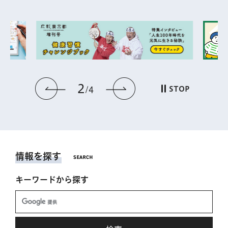
2
前のスライドを表示
次のスライドを表
STOP
4
情報を探す
キーワードから探す