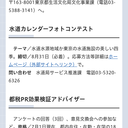
〒163-8001東京都生活文化局文化事業課（電話03-
5388-3141）へ。
水道カレンダーフォトコンテスト
テー
マ
／水道水源地域か東京の水道施設の美しい四
季。
締切
／8月31日（必着）。応募方法等詳細は
ホー
ムページ（外部サイトへリンク）
で。
問い合わせ
水道局サービス推進課 電話03-5320-
6326
都税PR効果検証アドバイザー
アンケート
の回答（3回）、意見交換会への参加な
ど。
資格
／7月1日現在、都内在住・在勤・在学の18