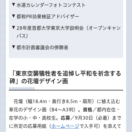
水道カレンダーフォトコンテスト
都税PR効果検証アドバイザー
28年度首都大学東京大学説明会（オープンキャン
パス）
都市計画審議会の傍聴者
「東京空襲犠牲者を追悼し平和を祈念する
碑」の花壇デザイン画
花
壇（幅18.4m・奥行き8.5m・扇形）に植え込む
草花のデザイン画（B4～A3判）。
資格
／都内在住・
在学の小・中・高校生。
応募
／9月30日（必着）まで
に所定の応募用紙（
ホームページ
で入手可）を添えて