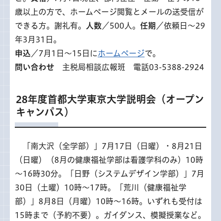
歳以上の方で、ホームページ閲覧とメールの送受信が
できる方。謝礼有。
人数
／500人。
任期
／依頼日～29
年3月31日。
申込
／7月1日～15日に
ホームページ
で。
問い合わせ
主税局相談広報班 電話03-5388-2924
28年度首都大学東京大学説明会（オープン
キャンパス）
「南
大沢（全学部）」7月17日（日曜）・8月21日
（日曜）（8月の健康福祉学部は看護学科のみ）10時
～16時30分。「日野（システムデザイン学部）」7月
30日（土曜）10時～17時。「荒川（健康福祉学
部）」8月8日（月曜）10時～16時。いずれも受付は
15時まで（予約不要）。ガイダンス、模擬授業など。