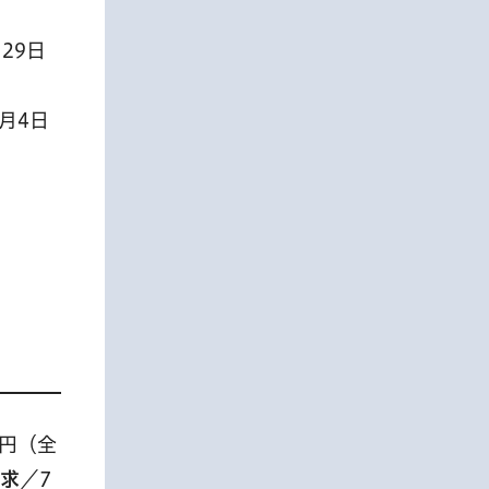
29日
月4日
0円（全
求
／7