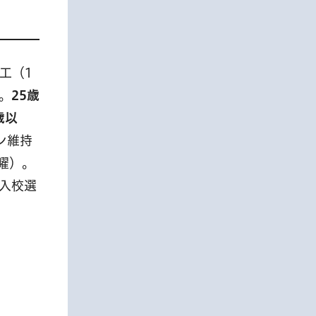
工（1
。
25歳
歳以
ン維持
水曜）。
入校選