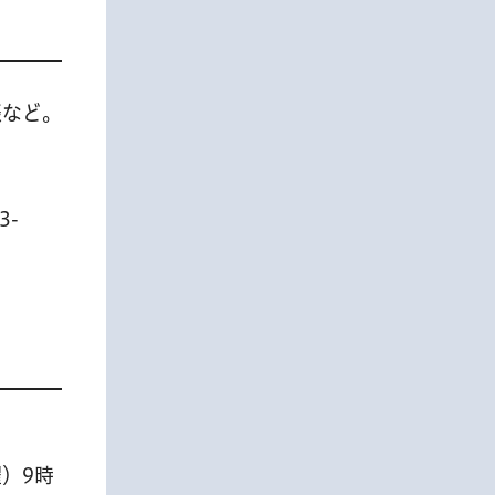
談など。
3-
）9時