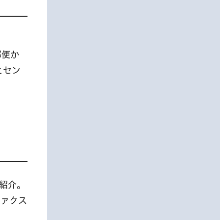
郵便か
とセン
を紹介。
ファクス