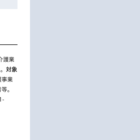
介護業
座。
対象
護事業
者等。
-