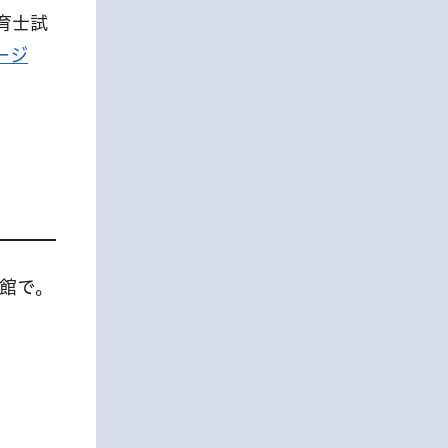
育士試
ージ
会館で。