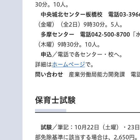
30分。10人。
中央
城北センター板橋校 電話03-3966
（金曜）（全2日）9時30分。5人。
多
摩センター 電話042-500-8700
「
（木曜）9時30分。10人。
申
込
／電話で各センター・校へ。
詳細は
ホームページ
で。
問い合わせ
産業労働局能力開発課 電話03-
保育士試験
試
験
／筆記：10月22日（土曜）・23
部免除基準に該当する場合は、2,650円