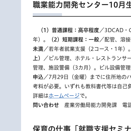
職業能力開発センター10月
（
1）普通課程：高卒程度
／3DCAD・
年）。
（2）短期課程：一般
／配管、溶接
未満
／若年者就業支援（2コース・1年）
上）
／ビル管理、ホテル・レストランサー
管理、施設警備（3カ月）。ビル設備管理
申込
／7月29日（金曜）までに住所地の
考料が必要。いずれも教科書代等は自己
詳細は
ホームページ
で。
問い合わせ
産業労働局能力開発課 電話03-
保育の仕事「就職支援セミ