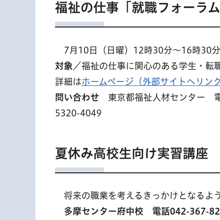
福祉の仕事「就職フォーラ
7
月10日（日曜）12時30分～16時
対象
／福祉の仕事に関心のある学生・転
詳細は
ホームページ（外部サイトへリン
問い合わせ
東京都福祉人材センター 電話0
5320-4049
夏休み高校生向け実習講座
将
来の職業を考えるきっかけとなるよ
多
摩センター府中校 電話042-367-82