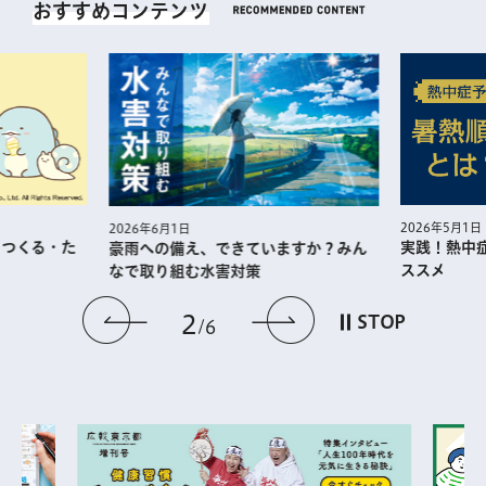
おすすめコンテンツ
2026年5月1日
2026年6月1日
・つくる・た
実践！熱中
豪雨への備え、できていますか？みん
ススメ
なで取り組む水害対策
前のスライドを表示
次のスライドを
2
STOP
6