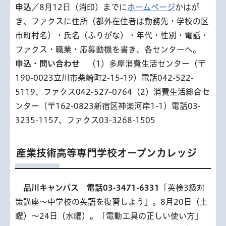
申込
／8月12日（消印）までに
ホームページ
かはが
き、ファクスに住所（都外在住者は勤務先・学校の区
市町村名）・氏名（ふりがな）・年代・性別・電話・
ファクス・職業・応募動機を書き、各センターへ。
申込・問い合わせ
（1）多摩消費生活センター（〒
190-0023立川市柴崎町2-15-19）電話042-522-
5119、ファクス042-527-0764（2）消費生活総合セ
ンター（〒162-0823新宿区神楽河岸1-1）電話03-
3235-1157、ファクス03-3268-1505
産業技術高等専門学校オープンカレッジ
品
川キャンパス 電話03-3471-6331
「英検3級対
策講座～中学校の英語を復習しよう」。8月20日（土
曜）～24日（水曜）。「電動工具の正しい使い方」