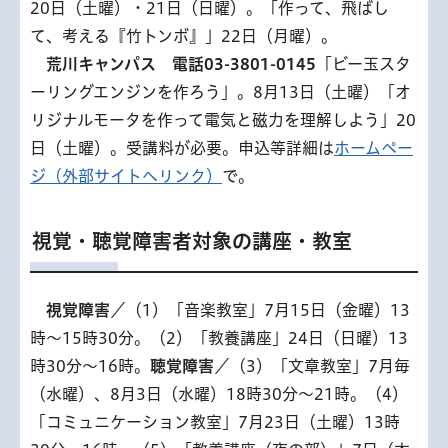
20日（土曜）・21日（日曜）。「作って、飛ばし
て、考える『竹トンボ』」22日（月曜）。
荒
川キャンパス 電話03-3801-0145
「ビー玉スタ
ーリングエンジンを作ろう」。8月13日（土曜）「オ
リジナルモータを作って電気と磁力を理解しよう」20
日（土曜）。受講料が必要。申込等詳細は
ホームペー
ジ（外部サイトへリンク）
で。
視覚・聴覚障害者対象の講座・教室
視
覚障害
／（1）「音楽教室」7月15日（金曜）13
時～15時30分。（2）「教養講座」24日（日曜）13
時30分～16時。
聴覚障害
／（3）「文章教室」7月毎
（水曜）、8月3日（水曜）18時30分～21時。（4）
「コミュニケーション教室」7月23日（土曜）13時