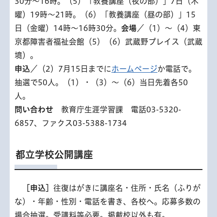
30分～16時。（5）「教養講座（夜の部）」7日（木
曜）19時～21時。（6）「教養講座（昼の部）」15
日（金曜）14時～16時30分。
会場
／（1）～（4）東
京都障害者福祉会館（5）（6）武蔵野プレイス（武蔵
境）。
申込
／（2）7月15日までに
ホームページ
か電話で。
抽選で50人。（1）・（3）～（6）当日先着各50
人。
問い合わせ
教育庁生涯学習課 電話03-5320-
6857、ファクス03-5388-1734
都立学校公開講座
［申
込］
往復はがきに講座名・住所・氏名（ふりが
な）・年齢・性別・電話を書き、各校へ。応募多数の
場合抽選。受講料等必要。掲載校以外も有。