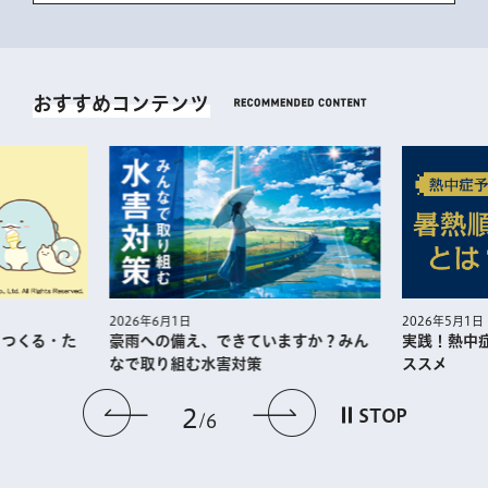
おすすめコンテンツ
2026年5月1日
2026年6月1日
・つくる・た
実践！熱中
豪雨への備え、できていますか？みん
ススメ
なで取り組む水害対策
前のスライドを表示
次のスライドを
2
STOP
6