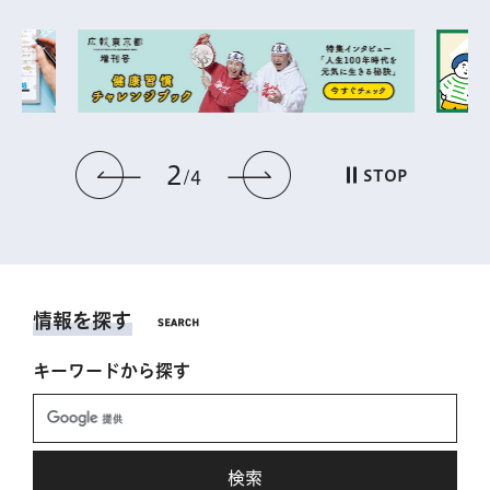
2
前のスライドを表示
次のスライドを表
STOP
4
情報を探す
キーワードから探す