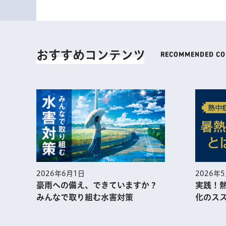
おすすめコンテンツ
2026年5月1日
202
実践！熱中症予防に役⽴つ暑熱順
江戸
か？
化のススメ
ン 