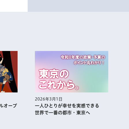
2026年2月1日
実感できる
集まれ！あふれる熱気 アニメ都
京へ
市・TOKYOの今を大解剖!!