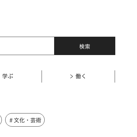
学ぶ
働く
＃文化・芸術