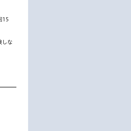
15
験しな