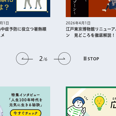
5月1日
2026年4月1日
熱中症予防に役⽴つ暑熱順
江戸東京博物館リニューア
スメ
ン 見どころを徹底解説！
2
前のスライドを表示
次のスライドを
STOP
6