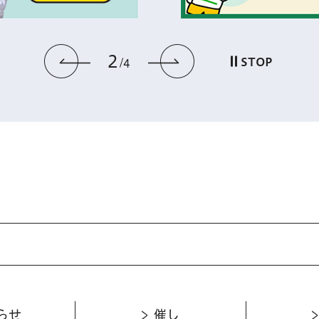
2
前のスライドを表示
次のスライドを
STOP
4
らせ
催し