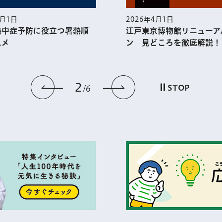
5月1日
2026年4月1日
熱中症予防に役⽴つ暑熱順
江戸東京博物館リニューア
スメ
ン 見どころを徹底解説！
2
前のスライドを表示
次のスライドを
STOP
6