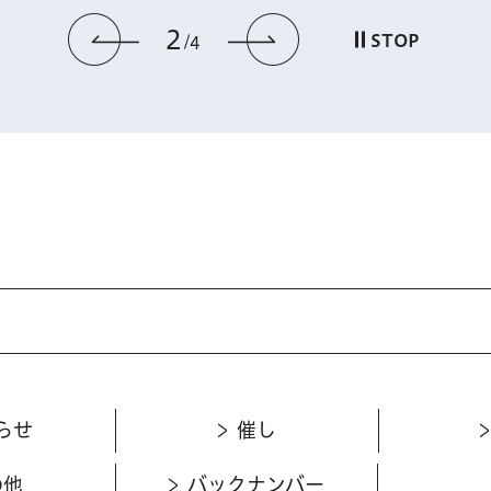
2
前のスライドを表示
次のスライドを
STOP
4
らせ
催し
の他
バックナンバー