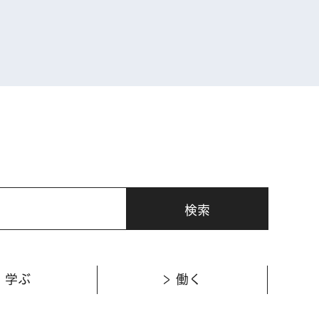
表示
学ぶ
働く