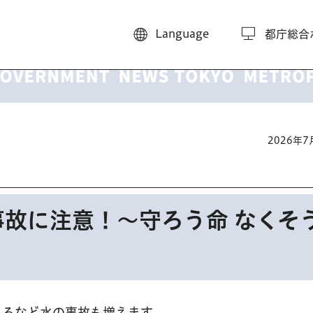
Language
都庁総合
2026年
故に注意！～守ろう命 なくそ
れるなど水の事故も増えます。