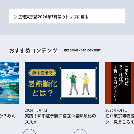
広報東京都2026年7月号のトップに戻る
おすすめコンテンツ
2026年4月1日
2026年3月1日
暑熱順化の
江戸東京博物館リニューアルオープ
一人ひとり
ン 見どころを徹底解説！
で一番の都