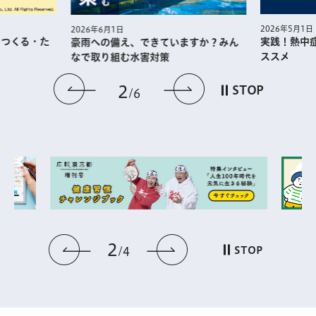
2026年5月1日
2026年6月1日
・つくる・た
実践！熱中
豪雨への備え、できていますか？みん
ススメ
なで取り組む水害対策
前のスライドを表示
次のスライドを
2
STOP
6
2
前のスライドを表示
次のスライドを表
STOP
4