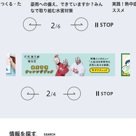
・つくる・た
実践！熱中
豪雨への備え、できていますか？みん
ススメ
なで取り組む水害対策
前のスライドを表示
次のスライドを
2
STOP
6
2
前のスライドを表示
次のスライドを表
STOP
4
情報を探す