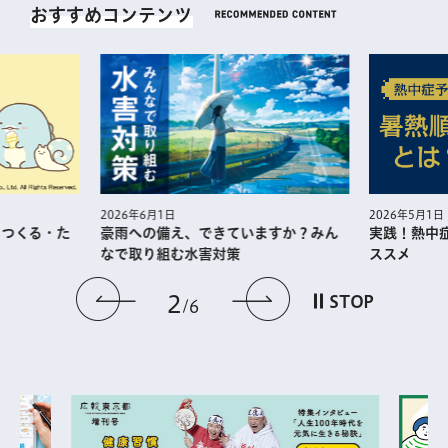
おすすめコンテンツ
2026年5月1日
2026年6月1日
・つくる・た
実践！熱中
豪雨への備え、できていますか？みん
ススメ
なで取り組む水害対策
前のスライドを表示
次のスライドを
2
STOP
6