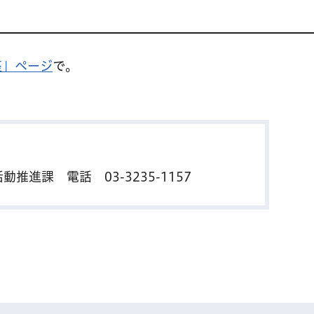
座」ページ
で。
活動推進課 電話
03-3235-1157