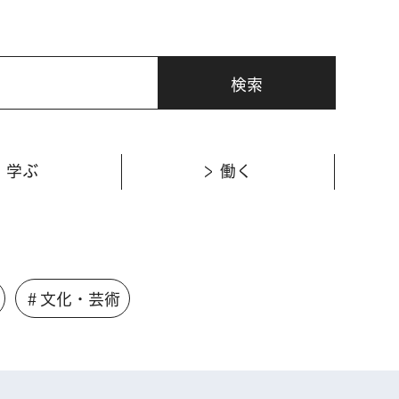
学ぶ
働く
＃文化・芸術