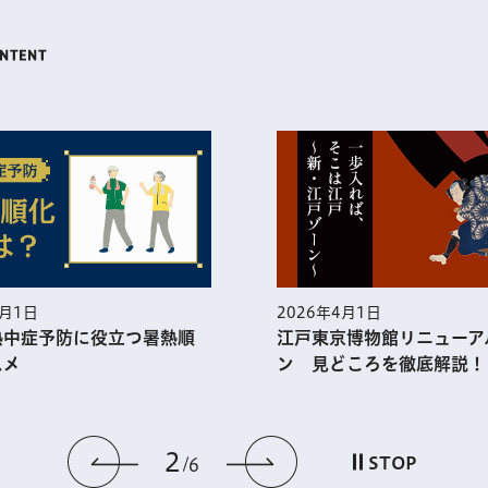
5月1日
2026年4月1日
熱中症予防に役⽴つ暑熱順
江戸東京博物館リニューア
スメ
ン 見どころを徹底解説！
2
前のスライドを表示
次のスライドを
STOP
6