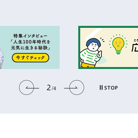
2
前のスライドを表示
次のスライドを
STOP
4