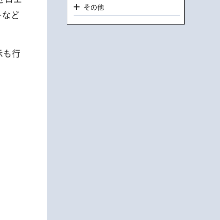
その他
ーなど
示も行