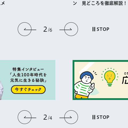
スメ
ン 見どころを徹底解説！
2
前のスライドを表示
次のスライドを
STOP
6
2
前のスライドを表示
次のスライドを
STOP
4