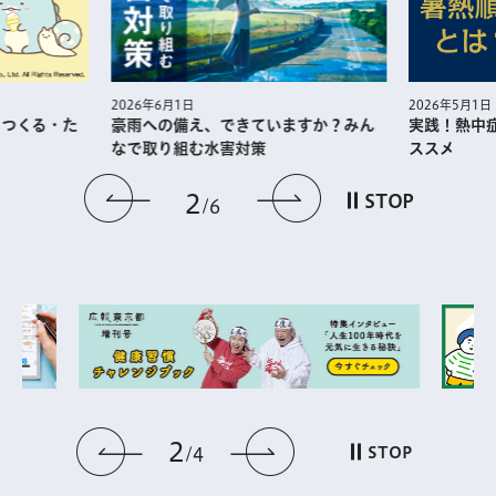
2026年5月1日
2026年6月1日
・つくる・た
実践！熱中
豪雨への備え、できていますか？みん
ススメ
なで取り組む水害対策
前のスライドを表示
次のスライドを
2
STOP
6
2
前のスライドを表示
次のスライドを表
STOP
4