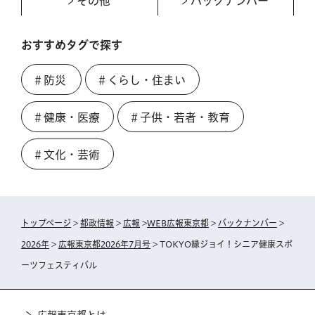
その他
バックナンバー
おすすめタグで探す
＃防災
＃くらし・住まい
＃健康・医療
＃子供・若者・教育
＃文化・芸術
トップページ
>
都政情報
>
広報
>
WEB広報東京都
>
バックナンバー
>
2026年
>
広報東京都2026年7月号
> TOKYO縁ジョイ！シニア健康スポ
ーツフェスティバル
広報東京都とは